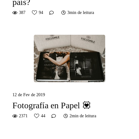
país?
387
94
3min de leitura
12 de Fev de 2019
Fotografía en Papel 💟
2371
44
2min de leitura